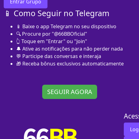
Entrar Grupo
📱 Como Seguir no Telegram
📱 Baixe o app Telegram no seu dispositivo
🔍 Procure por "@66BBOficial"
👆 Toque em "Entrar" ou "Join"
🔔 Ative as notificações para não perder nada
💬 Participe das conversas e interaja
🎁 Receba bônus exclusivos automaticamente
SEGUIR AGORA
Aces
Log