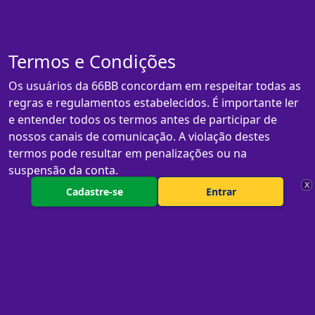
Termos e Condições
Os usuários da 66BB concordam em respeitar todas as
regras e regulamentos estabelecidos. É importante ler
e entender todos os termos antes de participar de
nossos canais de comunicação. A violação destes
termos pode resultar em penalizações ou na
suspensão da conta.
X
Cadastre-se
Entrar