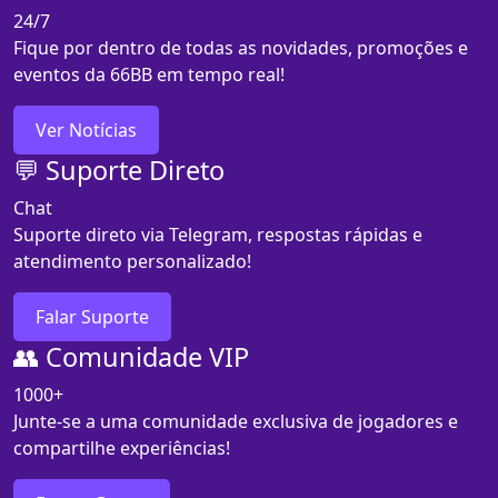
24/7
Fique por dentro de todas as novidades, promoções e
eventos da 66BB em tempo real!
Ver Notícias
💬 Suporte Direto
Chat
Suporte direto via Telegram, respostas rápidas e
atendimento personalizado!
Falar Suporte
👥 Comunidade VIP
1000+
Junte-se a uma comunidade exclusiva de jogadores e
compartilhe experiências!