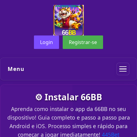
Login
Registrar-se
Menu
⚙️ Instalar 66BB
Aprenda como instalar o app da 66BB no seu
dispositivo! Guia completo e passo a passo para
Android e iOS. Processo simples e rápido para
começar a jogar imediatamente!
445Bet