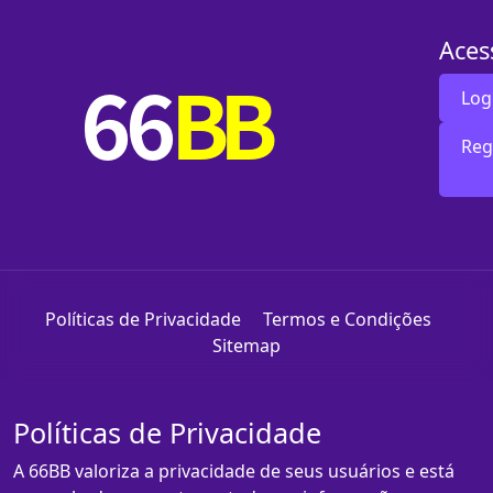
Aces
Log
Reg
Políticas de Privacidade
Termos e Condições
Sitemap
Políticas de Privacidade
A 66BB valoriza a privacidade de seus usuários e está