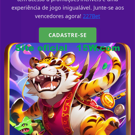
experiência de jogo inigualável. Junte-se aos
vencedores agora!
227Bet
CADASTRE-SE