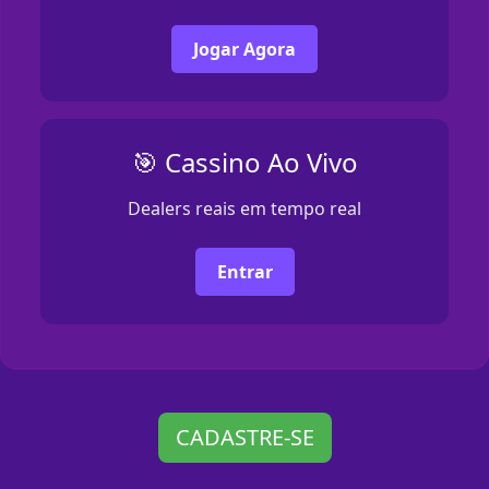
Jogar Agora
🎯 Cassino Ao Vivo
Dealers reais em tempo real
Entrar
CADASTRE-SE