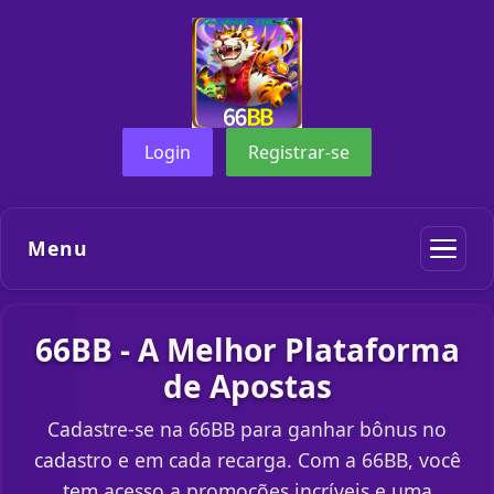
Login
Registrar-se
Menu
66BB - A Melhor Plataforma
de Apostas
Cadastre-se na 66BB para ganhar bônus no
cadastro e em cada recarga. Com a 66BB, você
tem acesso a promoções incríveis e uma