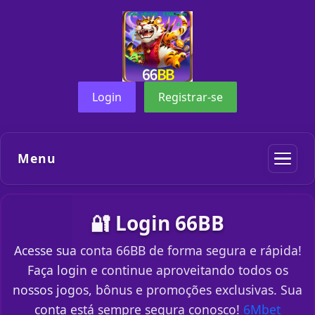
Login
Registrar-se
Menu
🔐 Login 66BB
Acesse sua conta 66BB de forma segura e rápida!
Faça login e continue aproveitando todos os
nossos jogos, bônus e promoções exclusivas. Sua
conta está sempre segura conosco!
6Mbet