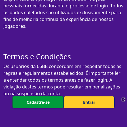
pessoais fornecidas durante o processo de login. Todos
os dados coletados são utilizados exclusivamente para
fins de melhoria contínua da experiência de nossos
jogadores.
Termos e Condições
Os usuários da 66BB concordam em respeitar todas as
regras e regulamentos estabelecidos. É importante ler
e entender todos os termos antes de fazer login. A
violação destes termos pode resultar em penalizações
ou na suspensão da conta.
X
Cadastre-se
Entrar